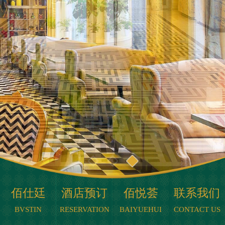
佰仕廷
酒店预订
佰悦荟
联系我们
BVSTIN
RESERVATION
BAIYUEHUI
CONTACT US