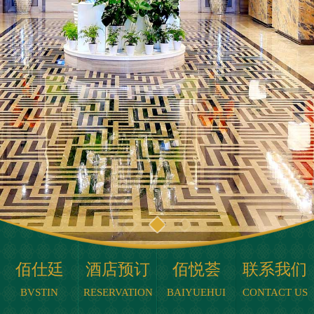
佰仕廷
酒店预订
佰悦荟
联系我们
BVSTIN
RESERVATION
BAIYUEHUI
CONTACT US